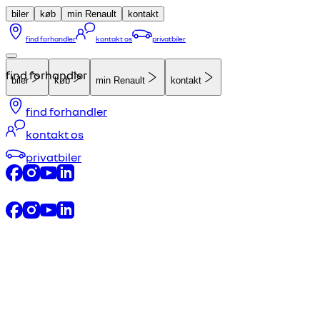
biler
køb
min Renault
kontakt
find forhandler
kontakt os
privatbiler
find forhandler
biler
køb
min Renault
kontakt
find forhandler
kontakt os
privatbiler