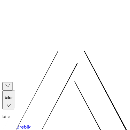
biler
biler
varebiler