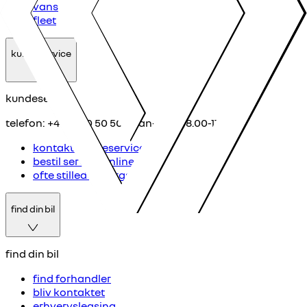
vans
fleet
kundeservice
kundeservice
telefon: +45 39 10 50 50 (man-fre kl. 8.00-17.00)
kontakt kundeservice
bestil service online
ofte stillede spørgsmål
find din bil
find din bil
find forhandler
bliv kontaktet
erhvervsleasing