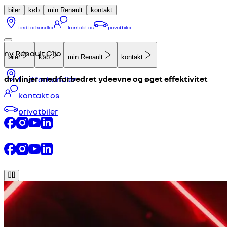
biler
køb
min Renault
kontakt
find forhandler
kontakt os
privatbiler
ny Renault Clio
biler
køb
min Renault
kontakt
drivlinjer med forbedret ydeevne og øget effektivitet
find forhandler
kontakt os
privatbiler