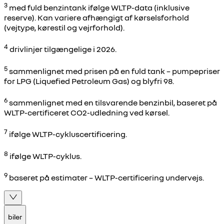
3
med fuld benzintank ifølge WLTP-data (inklusive
reserve). Kan variere afhængigt af kørselsforhold
(vejtype, kørestil og vejrforhold).
4
drivlinjer tilgængelige i 2026.
5
sammenlignet med prisen på en fuld tank – pumpepriser
for LPG (Liquefied Petroleum Gas) og blyfri 98.
6
sammenlignet med en tilsvarende benzinbil, baseret på
WLTP-certificeret CO2-udledning ved kørsel.
7
ifølge WLTP-cykluscertificering.
8
ifølge WLTP-cyklus.
9
baseret på estimater – WLTP-certificering undervejs.
biler